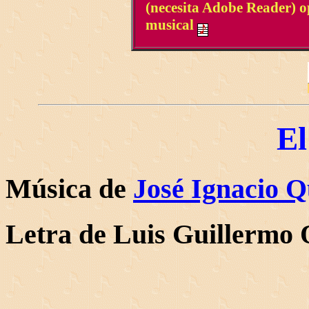
(necesita Adobe Reader) o
musical
El
Música de
José Ignacio Q
Letra de Luis Guillermo 