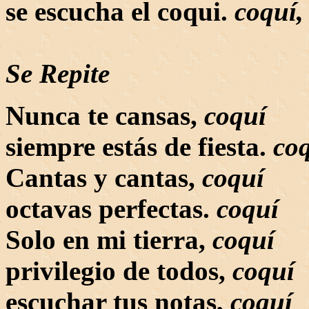
se escucha el coqui.
coquí,
Se Repite
Nunca te cansas,
coquí
siempre estás de fiesta.
co
Cantas y cantas,
coquí
octavas perfectas.
coquí
Solo en mi tierra,
coquí
privilegio de todos,
coquí
escuchar tus notas,
coquí